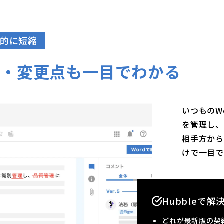
的に短縮
理・変更点も一目でわかる
いつものW
を管理し、
相手方か
けで⼀⽬で
Hubbleで
どれが最新版の契