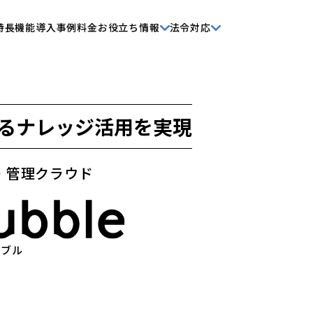
特長
機能
導入事例
料金
お役立ち情報
法令対応
る
ナレッジ活用を実現
・管理クラウド
ハブル